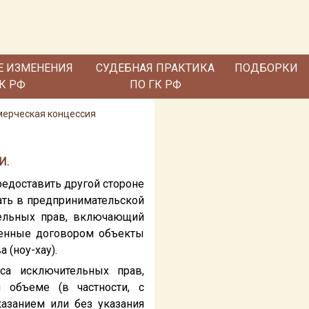
Е ИЗМЕНЕНИЯ
СУДЕБНАЯ ПРАКТИКА
ПОДБОРКИ
ГК РФ
ПО ГК РФ
ммерческая концессия
И.
редоставить другой стороне
вать в предпринимательской
тельных прав, включающий
тренные договором объекты
 (ноу-хау).
са исключительных прав,
 объеме (в частности, с
казанием или без указания