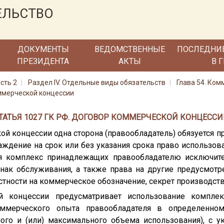
ЕЛЬСТВО
ДОКУМЕНТЫ
ВЕДОМСТВЕННЫЕ
ПОСЛЕДНИ
ПРЕЗИДЕНТА
АКТЫ
В 
сть 2
Раздел IV. Отдельные виды обязательств
Глава 54. Ко
ммерческой концессии
ТАТЬЯ 1027 ГК РФ. ДОГОВОР КОММЕРЧЕСКОЙ КОНЦЕССИ
ой концессии одна сторона (правообладатель) обязуется п
аждение на срок или без указания срока право использо
ля комплекс принадлежащих правообладателю исключи
знак обслуживания, а также права на другие предусмо
стности на коммерческое обозначение, секрет производства
й концессии предусматривает использование комплек
ммерческого опыта правообладателя в определенном
го и (или) максимального объема использования), с у