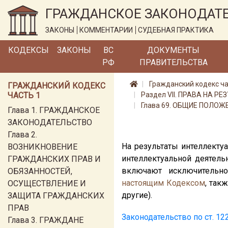
ГРАЖДАНСКОЕ ЗАКОНОДАТ
ЗАКОНЫ
КОММЕНТАРИИ
СУДЕБНАЯ ПРАКТИКА
КОДЕКСЫ
ЗАКОНЫ
ВС
ДОКУМЕНТЫ
РФ
ПРАВИТЕЛЬСТВА
Гражданский кодекс ча
ГРАЖДАНСКИЙ КОДЕКС
ЧАСТЬ 1
Раздел VII. ПРАВА НА
Глава 69. ОБЩИЕ ПОЛОЖ
Глава 1. ГРАЖДАНСКОЕ
ЗАКОНОДАТЕЛЬСТВО
Глава 2.
На результаты интеллекту
ВОЗНИКНОВЕНИЕ
интеллектуальной деятель
ГРАЖДАНСКИХ ПРАВ И
включают исключительно
ОБЯЗАННОСТЕЙ,
настоящим Кодексом
, так
ОСУЩЕСТВЛЕНИЕ И
другие).
ЗАЩИТА ГРАЖДАНСКИХ
ПРАВ
Законодательство по ст. 12
Глава 3. ГРАЖДАНЕ