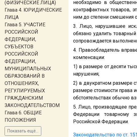
необходимо в общественн
(ФИЗИЧЕСКИЕ ЛИЦА)
контрафактных товаров, эт
Глава 4. ЮРИДИЧЕСКИЕ
ним до степени смешения о
ЛИЦА
Глава 5. УЧАСТИЕ
3. Лицо, нарушившее иск
РОССИЙСКОЙ
обязано удалить товарный
ФЕДЕРАЦИИ,
сопровождается выполнение
СУБЪЕКТОВ
4. Правообладатель вправ
РОССИЙСКОЙ
компенсации:
ФЕДЕРАЦИИ,
1) в размере от десяти ты
МУНИЦИПАЛЬНЫХ
нарушения;
ОБРАЗОВАНИЙ В
2) в двукратном размере с
ОТНОШЕНИЯХ,
размере стоимости права и
РЕГУЛИРУЕМЫХ
обстоятельствах обычно вз
ГРАЖДАНСКИМ
ЗАКОНОДАТЕЛЬСТВОМ
5. Лицо, производящее пр
Глава 6. ОБЩИЕ
Федерации товарному зн
ПОЛОЖЕНИЯ
Российской Федерации.
Показать ещё...
Законодательство по ст. 15