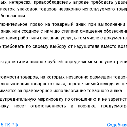
ых интересах, правообладатель вправе требовать удале
икеток, упаковок товаров незаконно используемого това
бозначения.
лючительное право на товарный знак при выполнении р
 знак или сходное с ним до степени смешения обозначен
 таких работ или оказание услуг, в том числе с документ
е требовать по своему выбору от нарушителя вместо в
сяч до пяти миллионов рублей, определяемом по усмотрени
тоимости товаров, на которых незаконно размещен товар
спользования товарного знака, определяемой исходя из ц
имается за правомерное использование товарного знака.
едупредительную маркировку по отношению к не зарегис
аку, несет ответственность в порядке, предусмотр
15 ГК РФ
Судебная