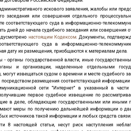
м договором Российской Федерации.
административного искового заявления, жалобы или предс
го заседания или совершения отдельного процессуальн
те соответствующего суда в информационно-телекоммуни
ать дней до начала судебного заседания или совершения 
редусмотрено
настоящим Кодексом
. Документы, подтвер
оответствующего суда в информационно-телекоммуника
ая дату их размещения, приобщаются к материалам дела.
ы - органы государственной власти, иные государственны
органы и организации, наделенные отдельными госу
 могут извещаться судом о времени и месте судебного за
ь посредством размещения соответствующей информации 
муникационной сети "Интернет" в указанный в части 
 получившие первое судебное извещение по рассматрив
ющие в деле, обладающие государственными или иными 
имают меры по получению дальнейшей информации о дв
бых источников такой информации и любых средств связи
сти 8 настоящей статьи, несут риск наступления небла