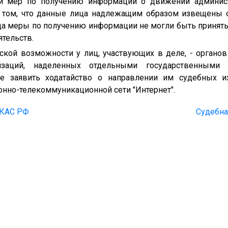
ми мер по получению информации о движении админист
о том, что данные лица надлежащим образом извещены о
да меры по получению информации не могли быть принят
тельств.
еской возможности у лиц, участвующих в деле, - органо
изаций, наделенных отдельными государственными
ве заявить ходатайство о направлении им судебных 
нно-телекоммуникационной сети "Интернет".
6 КАС РФ
Судебна