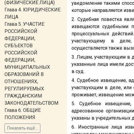
(ФИЗИЧЕСКИЕ ЛИЦА)
уведомление такими спосо
Глава 4. ЮРИДИЧЕСКИЕ
которые направляется изв
ЛИЦА
2. Судебная повестка яв
Глава 5. УЧАСТИЕ
извещаются судебными п
РОССИЙСКОЙ
процессуальных действий
ФЕДЕРАЦИИ,
участвующему в деле,
СУБЪЕКТОВ
осуществляется также вызо
РОССИЙСКОЙ
3. Лицам, участвующим в 
ФЕДЕРАЦИИ,
указанные лица имели дос
МУНИЦИПАЛЬНЫХ
в суд.
ОБРАЗОВАНИЙ В
4. Судебное извещение, ад
ОТНОШЕНИЯХ,
участвующим в деле, или 
РЕГУЛИРУЕМЫХ
проживает, извещение може
ГРАЖДАНСКИМ
ЗАКОНОДАТЕЛЬСТВОМ
5. Судебное извещение,
Глава 6. ОБЩИЕ
адресованное организации
ПОЛОЖЕНИЯ
указаны в учредительных 
6. Иностранные лица изв
Показать ещё...