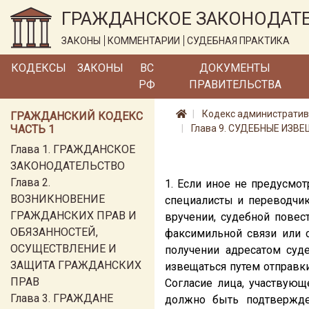
ГРАЖДАНСКОЕ ЗАКОНОДАТ
ЗАКОНЫ
КОММЕНТАРИИ
СУДЕБНАЯ ПРАКТИКА
КОДЕКСЫ
ЗАКОНЫ
ВС
ДОКУМЕНТЫ
РФ
ПРАВИТЕЛЬСТВА
Кодекс административ
ГРАЖДАНСКИЙ КОДЕКС
ЧАСТЬ 1
Глава 9. СУДЕБНЫЕ ИЗВ
Глава 1. ГРАЖДАНСКОЕ
ЗАКОНОДАТЕЛЬСТВО
Глава 2.
1. Если иное не предусмо
ВОЗНИКНОВЕНИЕ
специалисты и переводчи
ГРАЖДАНСКИХ ПРАВ И
вручении, судебной повес
ОБЯЗАННОСТЕЙ,
факсимильной связи или 
ОСУЩЕСТВЛЕНИЕ И
получении адресатом суд
ЗАЩИТА ГРАЖДАНСКИХ
извещаться путем отправк
ПРАВ
Согласие лица, участвующ
Глава 3. ГРАЖДАНЕ
должно быть подтвержде