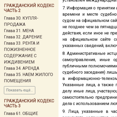
установлен международны
ГРАЖДАНСКИЙ КОДЕКС
7. Информация о принятии 
ЧАСТЬ 2
времени и месте судебно
Глава 30. КУПЛЯ-
судом на официальном сай
ПРОДАЖА
не позднее чем за пятнадц
Глава 31. МЕНА
действия, если иное не п
Глава 32. ДАРЕНИЕ
на официальном сайте с
Глава 33. РЕНТА И
указанных сведений, включ
ПОЖИЗНЕННОЕ
8. Административные истц
СОДЕРЖАНИЕ С
самоуправления, иные 
ИЖДИВЕНИЕМ
публичными полномочиями,
Глава 34. АРЕНДА
судебного заседания) лиш
Глава 35. НАЕМ ЖИЛОГО
в информационно-телеком
ПОМЕЩЕНИЯ
Указанные лица, а также
Показать ещё...
делу иные лица, участву
самостоятельно предприн
ГРАЖДАНСКИЙ КОДЕКС
дела с использованием лю
ЧАСТЬ 3
9. Лица, указанные в ча
Глава 61. ОБЩИЕ