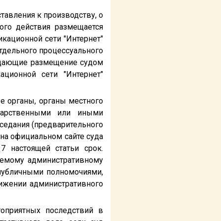
тавления к производству, о
ого действия размещается
кационной сети "Интернет"
отдельного процессуального
ждающие размещение судом
ционной сети "Интернет"
е органы, органы местного
дарственными или иными
седания (предварительного
на официальном сайте суда
7 настоящей статьи срок.
аемому административному
публичными полномочиями,
ижении административного
.
гоприятных последствий в