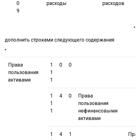
0
расходы
расходов
9
"
дополнить строками следующего содержания:
"
Права
1
0
0
пользования
1
активами
1
1
4
0
Права
1
пользования
1
нефинансовыми
активами
1
4
1
Прав