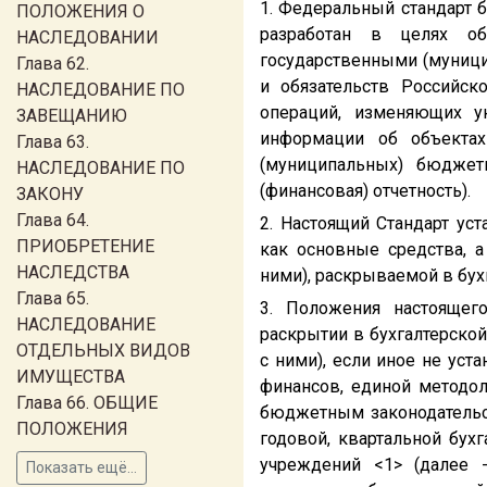
1. Федеральный стандарт б
ПОЛОЖЕНИЯ О
разработан в целях об
НАСЛЕДОВАНИИ
государственными (муниц
Глава 62.
и обязательств Российск
НАСЛЕДОВАНИЕ ПО
операций, изменяющих ук
ЗАВЕЩАНИЮ
информации об объектах 
Глава 63.
(муниципальных) бюджет
НАСЛЕДОВАНИЕ ПО
(финансовая) отчетность).
ЗАКОНУ
Глава 64.
2. Настоящий Стандарт ус
ПРИОБРЕТЕНИЕ
как основные средства, а
НАСЛЕДСТВА
ними), раскрываемой в бух
Глава 65.
3. Положения настоящего
НАСЛЕДОВАНИЕ
раскрытии в бухгалтерской
ОТДЕЛЬНЫХ ВИДОВ
с ними), если иное не ус
ИМУЩЕСТВА
финансов, единой методол
Глава 66. ОБЩИЕ
бюджетным законодательс
ПОЛОЖЕНИЯ
годовой, квартальной бух
учреждений <1> (далее 
Показать ещё...