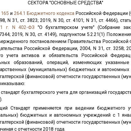
СЕКТОРА "ОСНОВНЫЕ СРЕДСТВА"
и
165
и
264.1
Бюджетного кодекса
Российской Федерации (
 N 31, ст. 3823; 2019, N 30, ст. 4101; N 31, ст. 4466), с
1 г. N 402-ФЗ
"О бухгалтерском учете" (Собрание зак
 7344; 2019, N 30, ст. 4149), подпунктом 5.2.21(1) Положе
твержденного постановлением Правительства Российской
тельства Российской Федерации, 2004, N 31, ст. 3258; 201
о учета активов и обязательств Российской Федерац
ных образований, операций, изменяющих указанные 
ударственных (муниципальных) бюджетных и автономных
хгалтерской (финансовой) отчетности государственных (м
риказываю:
стандарт бухгалтерского учета для организаций государс
).
ящий Стандарт применяется при ведении бюджетного уч
пальных) бюджетных и автономных учреждений с 1 январ
хгалтерской (финансовой) отчетности государственных (м
иная с отчетности 2018 года.