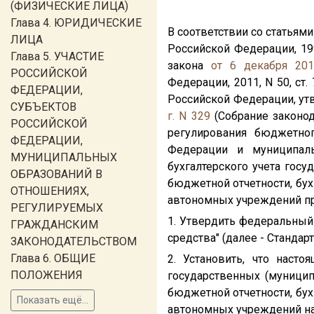
(ФИЗИЧЕСКИЕ ЛИЦА)
Глава 4. ЮРИДИЧЕСКИЕ
В соответствии со статьям
ЛИЦА
Российской Федерации, 1998,
Глава 5. УЧАСТИЕ
закона
от 6 декабря 201
РОССИЙСКОЙ
Федерации, 2011, N 50, ст.
ФЕДЕРАЦИИ,
Российской Федерации, у
СУБЪЕКТОВ
г. N 329
(Собрание законода
РОССИЙСКОЙ
регулирования бюджетног
ФЕДЕРАЦИИ,
Федерации и муниципаль
МУНИЦИПАЛЬНЫХ
бухгалтерского учета гос
ОБРАЗОВАНИЙ В
бюджетной отчетности, бу
ОТНОШЕНИЯХ,
автономных учреждений п
РЕГУЛИРУЕМЫХ
1. Утвердить федеральный 
ГРАЖДАНСКИМ
средства" (далее - Стандарт
ЗАКОНОДАТЕЛЬСТВОМ
Глава 6. ОБЩИЕ
2. Установить, что насто
ПОЛОЖЕНИЯ
государственных (муници
бюджетной отчетности, бу
Показать ещё...
автономных учреждений нач