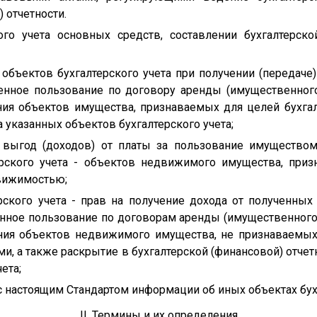
 отчетности.
го учета основных средств, составлении бухгалтерско
 объектов бухгалтерского учета при получении (передаче
енное пользование по договору аренды (имущественного
ия объектов имущества, признаваемых для целей бухга
а указанных объектов бухгалтерского учета;
 выгод (доходов) от платы за пользование имуществом 
ерского учета - объектов недвижимого имущества, приз
вижимостью;
рского учета - прав на получение дохода от полученны
нное пользование по договорам аренды (имущественного
ния объектов недвижимого имущества, не признаваемых 
и, а также раскрытие в бухгалтерской (финансовой) отче
ета;
с настоящим Стандартом информации об иных объектах бухг
II. Термины и их определения