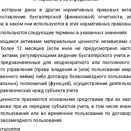
я которым даны в других нормативных правовых акта
составление бухгалтерской (финансовой) отчетности, 
ии, в каком они используются в этих нормативных правовых
используются следующие термины в указанных значениях.
яющиеся активами материальные ценности независимо о
 более 12 месяцев (если иное не предусмотрено нас
ктами, регулирующими ведение бухгалтерского учета и 
, предназначенные для неоднократного или постоянног
ого управления (праве владения и (или) пользования и
венного найма) либо договору безвозмездного пользован
альных) полномочий (функций), осуществления деятельн
правленческих нужд субъекта учета.
ценности признаются основными средствами при их нахо
 также при их передаче субъектом учета, в том числе ин
 пользование или во временное пользование по договор
езвозмездного пользования.
тносятся: