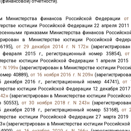
(финансовой) отчетности).
ом Министерства финансов Российской Федерации
от
терстве юстиции Российской Федерации 22 апреля 2011 
внесенными приказами Министерства финансов Российск
трирован в Министерстве юстиции Российской Федера
26195),
от 29 декабря 2014 г. N 172н
(зарегистрирован
 февраля 2015 г., регистрационный номер 35854),
от
терстве юстиции Российской Федерации 1 апреля 2015 
г. N 199н
(зарегистрирован в Министерстве юстиции Росси
номер 40889),
от 16 ноября 2016 г. N 209н
(зарегистриров
 декабря 2016 г., регистрационный номер 44741),
от 
терстве юстиции Российской Федерации 12 декабря 2017 
 42н
(зарегистрирован в Министерстве юстиции Российско
р 50553),
от 30 ноября 2018 г. N 243н
(зарегистрирова
 декабря 2018 г., регистрационный номер 53168),
от 
терстве юстиции Российской Федерации 27 марта 2019 
N 73н (зарегистрирован в Министерстве юстиции Российской
54909),
от 16 октября 2019 г. N 166н
(зарегистрирован