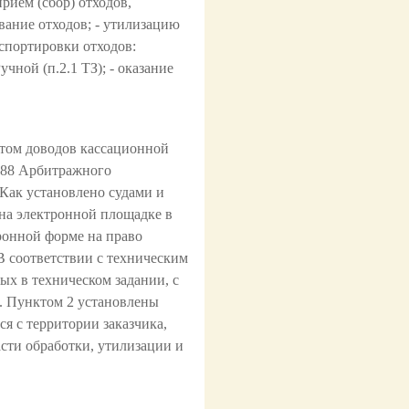
рием (сбор) отходов,
ование отходов; - утилизацию
нспортировки отходов:
чной (п.2.1 ТЗ); - оказание
етом доводов кассационной
288 Арбитражного
Как установлено судами и
 на электронной площадке в
ронной форме на право
В соответствии с техническим
ых в техническом задании, с
ов. Пунктом 2 установлены
ся с территории заказчика,
части обработки, утилизации и