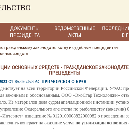
ЕЛЬСТВО
ДОКУМЕНТЫ
ВЕДОМСТВЕННЫЕ
ПОСЛЕДНИ
ПРЕЗИДЕНТА
АКТЫ
В 
по гражданскому законодательству и судебным прецедентам
новных средств
АЦИИ ОСНОВНЫХ СРЕДСТВ - ГРАЖДАНСКОЕ ЗАКОНОДАТЕ
ПРЕЦЕДЕНТЫ
023 ОТ 06.09.2023 АС ПРИМОРСКОГО КРАЯ
я действует на всей территории Российской Федерации. УФАС п
суда законным и обоснованным. ООО «ЭкоСтар Технолоджи» отзы
ило. Из материалов дела судом апелляционной инстанции устан
правление Федерального агентства по рыболовству (заказчик) 0
 «Интернет» извещение № 0120100008822000082 о проведении за
заключить контракт на оказание
услуг по утилизации основных 