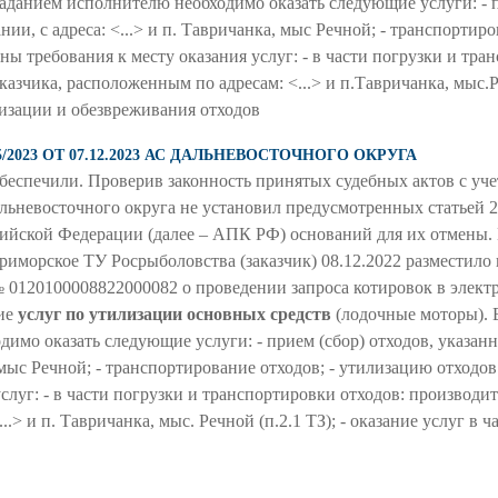
аданием исполнителю необходимо оказать следующие услуги: - п
ии, с адреса: <...> и п. Тавричанка, мыс Речной; - транспортир
ны требования к месту оказания услуг: - в части погрузки и тра
азчика, расположенным по адресам: <...> и п.Тавричанка, мыс.Ру
лизации и обезвреживания отходов
2023 ОТ 07.12.2023 АС ДАЛЬНЕВОСТОЧНОГО ОКРУГА
беспечили. Проверив законность принятых судебных актов с уч
ьневосточного округа не установил предусмотренных статьей 
сийской Федерации (далее – АПК РФ) оснований для их отмены. 
Приморское ТУ Росрыболовства (заказчик) 08.12.2022 разместило
 0120100008822000082 о проведении запроса котировок в элект
ние
услуг по утилизации основных средств
(лодочные моторы). 
имо оказать следующие услуги: - прием (сбор) отходов, указанн
а, мыс Речной; - транспортирование отходов; - утилизацию отход
слуг: - в части погрузки и транспортировки отходов: производит
.> и п. Тавричанка, мыс. Речной (п.2.1 ТЗ); - оказание услуг в 