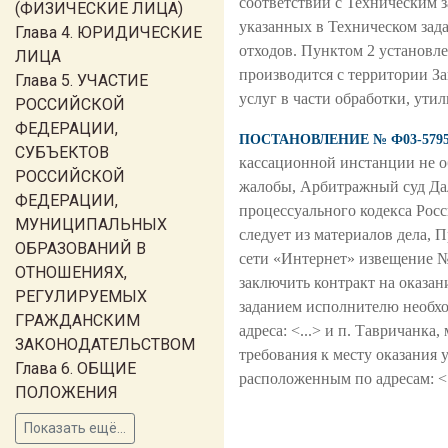
соответствии с Техническим з
(ФИЗИЧЕСКИЕ ЛИЦА)
указанных в Техническом задан
Глава 4. ЮРИДИЧЕСКИЕ
отходов. Пунктом 2 установле
ЛИЦА
производится с территории Зак
Глава 5. УЧАСТИЕ
услуг в части обработки, ути
РОССИЙСКОЙ
ФЕДЕРАЦИИ,
ПОСТАНОВЛЕНИЕ № Ф03-5795/
СУБЪЕКТОВ
кассационной инстанции не о
РОССИЙСКОЙ
жалобы, Арбитражный суд Дал
ФЕДЕРАЦИИ,
процессуального кодекса Рос
МУНИЦИПАЛЬНЫХ
следует из материалов дела, 
ОБРАЗОВАНИЙ В
сети «Интернет» извещение №
ОТНОШЕНИЯХ,
заключить контракт на оказа
РЕГУЛИРУЕМЫХ
заданием исполнителю необход
ГРАЖДАНСКИМ
адреса: <...> и п. Тавричанк
ЗАКОНОДАТЕЛЬСТВОМ
требования к месту оказания у
Глава 6. ОБЩИЕ
расположенным по адресам: <..
ПОЛОЖЕНИЯ
Показать ещё...