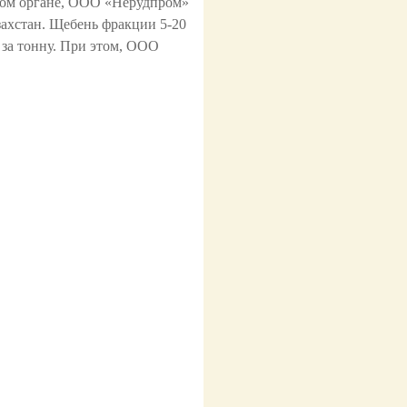
вом органе, ООО «Нерудпром»
захстан. Щебень фракции 5-20
 за тонну. При этом, ООО