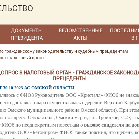
ЕЛЬСТВО
ДОКУМЕНТЫ
ВЕДОМСТВЕННЫЕ
ПОСЛЕДНИ
ПРЕЗИДЕНТА
АКТЫ
В 
по гражданскому законодательству и судебным прецедентам
ос в налоговый орган
ДОПРОС В НАЛОГОВЫЙ ОРГАН - ГРАЖДАНСКОЕ ЗАКОНОД
ПРЕЦЕДЕНТЫ
Т 30.10.2023 АС ОМСКОЙ ОБЛАСТИ
твлялось с ФИО8 Руководитель ООО «Кристалл» ФИО6 не знаком
 что доставка товара осуществлялась с деревни Верхний Карбуш
ию Омского муниципального района Омской области). При этом 
по адресу: Омская обл., Омский м. р-н, с.п. Троицкое, <...>, - 
а. ФИО6 по неоднократным повесткам о
вызове свидетеля на до
оводитель ООО «Бетонпром» ФИО5 также пояснил, что щебень, 