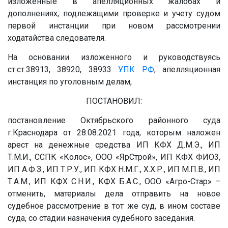
изложенные в апелляционных жалобах и
дополнениях, подлежащими проверке и учету судом
первой инстанции при новом рассмотрении
ходатайства следователя.
На основании изложенного и руководствуясь
ст.ст.38913, 38920, 38933
УПК РФ
, апелляционная
инстанция по уголовным делам,
ПОСТАНОВИЛ:
постановление Октябрьского районного суда
г.Краснодара от 28.08.2021 года, которым наложен
арест на денежные средства ИП КФХ
Д.М.Э.
, ИП
Т.М.И.
, ССПК «Колос», ООО «ЯрСтрой», ИП КФХ ФИО3,
ИП
А.Ф.З.
, ИП
Т.Р.У.
, ИП КФХ
Н.М.Г.
,
Х.Х.Р.
, ИП
М.П.В.
, ИП
Т.А.М.
, ИП КФХ
С.Н.И.
, КФХ
Б.А.С.
, ООО «Агро-Стар» –
отменить, материалы дела отправить на новое
судебное рассмотрение в тот же суд, в ином составе
суда, со стадии назначения судебного заседания.