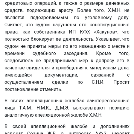
кредитовых операций, а также о размере денежных
средств, подлежащих аресту. Более того,
Х.М.Н.
не
является подозреваемым по уголовному делу.
Считает, что судом нарушены его конституционные
права, как собственника ИП КФХ «Хакунов», что
полностью блокирует ее деятельность. Указывает, что
судом не приняты меры по его извещению о месте и
времени судебного заседания. Кроме того,
следователь не предпринимал мер к допросу его в
качестве свидетеля и приобщения к материалам дела,
имеющейся документации, связанной с
осуществлением сделки по
С.Н.И.
Просит
постановление отменить.
В своих апелляционных жалобах заинтересованные
лица
Т.А.М.
,
Н.М.К.
,
Д.М.Э.
высказывают позицию
аналогичную апелляционной жалобе
Х.М.Н.
В своей апелляционной жалобе и дополнениях
адвокат Созина Ж.В. в интересах
А.Ф.З.
находит