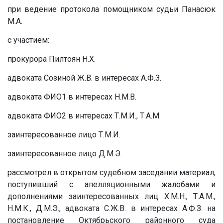
при ведение протокола помощником судьи Панасюк
М.А.
с участием:
прокурора Пилтоян Н.Х.
адвоката Созиной Ж.В. в интересах
А.Ф.З.
адвоката ФИО1 в интересах
Н.М.В.
адвоката ФИО2 в интересах
Т.М.И.
,
Т.А.М.
заинтересованное лицо
Т.М.И.
заинтересованное лицо
Д.М.Э.
рассмотрел в открытом судебном заседании материал,
поступивший с апелляционными жалобами и
дополнениями заинтересованных лиц
Х.М.Н.
,
Т.А.М.
,
Н.М.К.
,
Д.М.Э.
, адвоката
С.Ж.В.
в интересах
А.Ф.З.
на
постановление Октябрьского районного суда