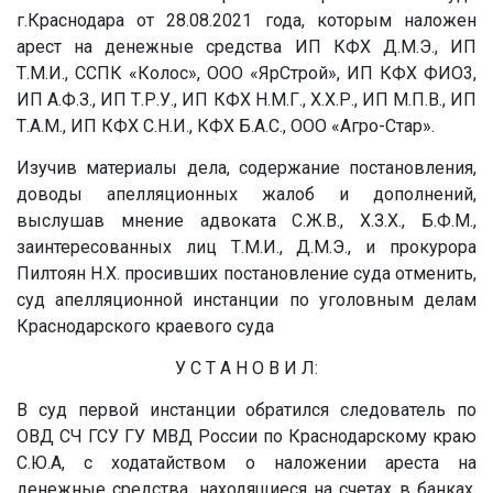
г.Краснодара от 28.08.2021 года, которым наложен
арест на денежные средства ИП КФХ
Д.М.Э.
, ИП
Т.М.И.
, ССПК «Колос», ООО «ЯрСтрой», ИП КФХ ФИО3,
ИП
А.Ф.З.
, ИП
Т.Р.У.
, ИП КФХ
Н.М.Г.
,
Х.Х.Р.
, ИП
М.П.В.
, ИП
Т.А.М.
, ИП КФХ
С.Н.И.
, КФХ
Б.А.С.
, ООО «Агро-Стар».
Изучив материалы дела, содержание постановления,
доводы апелляционных жалоб и дополнений,
выслушав мнение адвоката
С.Ж.В.
,
Х.З.Х.
,
Б.Ф.М.
,
заинтересованных лиц
Т.М.И.
,
Д.М.Э.
, и прокурора
Пилтоян Н.Х. просивших постановление суда отменить,
суд апелляционной инстанции по уголовным делам
Краснодарского краевого суда
У С Т А Н О В И Л:
В суд первой инстанции обратился следователь по
ОВД СЧ ГСУ ГУ МВД России по Краснодарскому краю
С.Ю.А,
с ходатайством о наложении ареста на
денежные средства, находящиеся на счетах в банках.