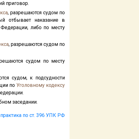
ий приговор.
кса
, разрешаются судом по
ый отбывает наказание в
Федерации, либо по месту
екса
, разрешаются судом по
зрешаются судом по месту
ются судом, к подсудности
ации по
Уголовному кодексу
едерации.
бном заседании.
практика по ст. 396 УПК РФ