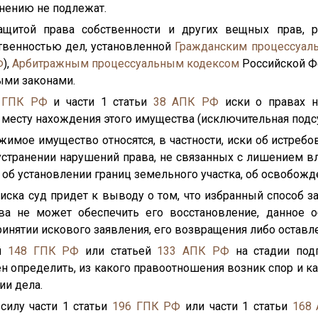
нению не подлежат.
ащитой права собственности и других вещных прав, 
твенностью дел, установленной
Гражданским процессуал
Ф
),
Арбитражным процессуальным кодексом
Российской Ф
ыми законами.
ГПК РФ
и части 1 статьи
38
АПК РФ
иски о правах 
 месту нахождения этого имущества (исключительная подс
жимое имущество относятся, в частности, иски об истреб
устранении нарушений права, не связанных с лишением вл
, об установлении границ земельного участка, об освобожд
я иска суд придет к выводу о том, что избранный способ 
ва не может обеспечить его восстановление, данное об
ринятии искового заявления, его возвращения либо оставл
ей
148
ГПК РФ
или статьей
133
АПК РФ
на стадии под
н определить, из какого правоотношения возник спор и 
и дела.
силу части 1 статьи
196
ГПК РФ
или части 1 статьи
168