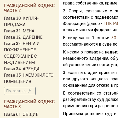
права собственника, приме
ГРАЖДАНСКИЙ КОДЕКС
ЧАСТЬ 2
2. Споры, связанные с з
соответствии с подведомс
Глава 30. КУПЛЯ-
Федерации (далее -
ГПК Р
ПРОДАЖА
а также иными федеральн
Глава 31. МЕНА
Глава 32. ДАРЕНИЕ
В силу части 1 статьи
30
Глава 33. РЕНТА И
рассматриваются в суде по
ПОЖИЗНЕННОЕ
К искам о правах на недви
СОДЕРЖАНИЕ С
незаконного владения, об 
ИЖДИВЕНИЕМ
об установлении сервитута
Глава 34. АРЕНДА
3. Если на стадии приняти
Глава 35. НАЕМ ЖИЛОГО
или другого вещного пра
ПОМЕЩЕНИЯ
основанием для отказа в п
Показать ещё...
В соответствии со стать
разбирательству суд долже
ГРАЖДАНСКИЙ КОДЕКС
применению при разрешени
ЧАСТЬ 3
Принимая решение, суд в 
Глава 61. ОБЩИЕ