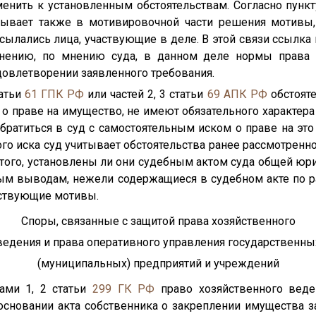
енить к установленным обстоятельствам. Согласно пункту
ывает также в мотивировочной части решения мотивы
сылались лица, участвующие в деле. В этой связи ссылка
нению, по мнению суда, в данном деле нормы права с
довлетворении заявленного требования.
татьи
61
ГПК РФ
или частей 2, 3 статьи
69
АПК РФ
обстояте
 о праве на имущество, не имеют обязательного характера
обратиться в суд с самостоятельным иском о праве на эт
го иска суд учитывает обстоятельства ранее рассмотренно
 того, установлены ли они судебным актом суда общей юр
иным выводам, нежели содержащиеся в судебном акте по р
тствующие мотивы.
Споры, связанные с защитой права хозяйственного
ведения и права оперативного управления государственны
(муниципальных) предприятий и учреждений
тами 1, 2 статьи
299
ГК РФ
право хозяйственного веде
основании акта собственника о закреплении имущества 