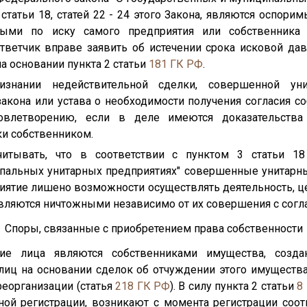
5 статьи 18, статей 22 - 24 этого Закона, являются оспор
ными по иску самого предприятия или собственника
Ответчик вправе заявить об истечении срока исковой дав
а основании пункта 2 статьи
181
ГК РФ
.
изнании недействительной сделки, совершенной ун
акона или устава о необходимости получения согласия с
овлетворению, если в деле имеются доказательства
ки собственником.
читывать, что в соответствии с пунктом 3 статьи 18
пальных унитарных предприятиях" совершенные унитарн
иятие лишено возможности осуществлять деятельность, ц
вляются ничтожными независимо от их совершения с согла
Споры, связанные с приобретением права собственности
кие лица являются собственниками имущества, созд
 лиц на основании сделок об отчуждении этого имуществ
реорганизации (статья
218
ГК РФ
). В силу пункта 2 статьи
8
ой регистрации, возникают с момента регистрации соот