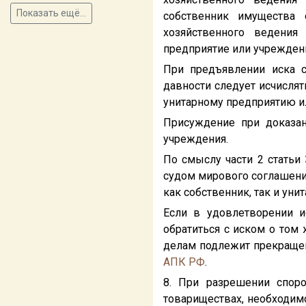
Показать ещё...
собственник имущества 
хозяйственного ведения
предприятие или учреждени
При предъявлении иска с
давности следует исчислят
унитарному предприятию и
Присуждение при доказан
учреждения.
По смыслу части 2 статьи
судом мирового соглашения
как собственник, так и уни
Если в удовлетворении и
обратиться с иском о том
делам подлежит прекращен
АПК РФ
.
8. При разрешении споро
товариществах, необходим