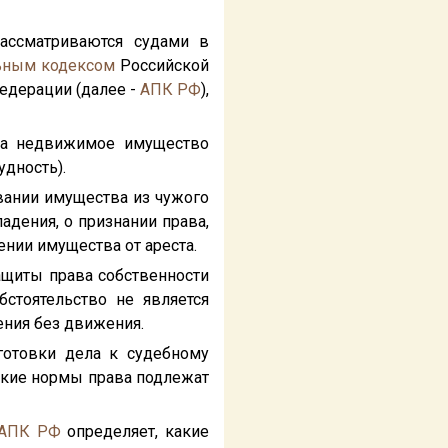
рассматриваются судами в
ьным кодексом
Российской
едерации (далее -
АПК РФ
),
на недвижимое имущество
удность).
овании имущества из чужого
адения, о признании права,
ении имущества от ареста.
защиты права собственности
стоятельство не является
ения без движения.
готовки дела к судебному
какие нормы права подлежат
АПК РФ
определяет, какие