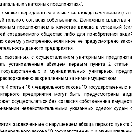
ципальных унитарных предприятиях".
 может передаваться в качестве вклада в уставный (скла
лей только с согласия собственника. Денежные средства 
тарным предприятием в качестве вклада в уставный (скл
лей создаваемого общества либо для приобретения акци
по своему усмотрению, если иное не предусмотрено за
тельность данного предприятия.
в, связанных с осуществлением унитарными предприяти
вать установленные абзацем первым пункта 2 статьи
 государственных и муниципальных унитарных предпри
 распоряжению закрепленным за ними имуществом.
кта 4 статьи 18 Федерального закона "О государственных
нитарного предприятия могут быть предусмотрены вид
жет осуществляться без согласия собственника имуществ
ризнании недействительными указанных сделок судам с
иятия, заключенные с нарушением абзаца первого пункта 
едерального закона "О государственных и муниципальных