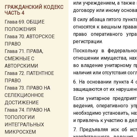
или учреждением, а также
ГРАЖДАНСКИЙ КОДЕКС
договору или иному основ
ЧАСТЬ 4
В силу абзаца пятого пункт
Глава 69. ОБЩИЕ
относятся к вещным правам
ПОЛОЖЕНИЯ
право оперативного упр
Глава 70. АВТОРСКОЕ
регистрации.
ПРАВО
Поскольку в федерально
Глава 71. ПРАВА,
отношении имущества, нах
СМЕЖНЫЕ С
во владение унитарному п
АВТОРСКИМИ
наличия или отсутствия сог
Глава 72. ПАТЕНТНОЕ
ПРАВО
6. На основании пункта 4
Глава 73. ПРАВО НА
защищаются от их нарушен
СЕЛЕКЦИОННОЕ
Если унитарное предприя
ДОСТИЖЕНИЕ
ведения, оперативного у
Глава 74. ПРАВО НА
необходимо установить, на
ТОПОЛОГИИ
и привлечь к участию в де
ИНТЕГРАЛЬНЫХ
7. Предъявляя иск об ис
МИКРОСХЕМ
хозяйственного ведения