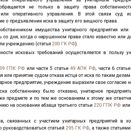
обращается не только в защиту права собственнос
 или оперативного управления. В этой связи суд и
е о предъявлении иска в защиту его вещного права.
обственником имущества унитарного предприятия или
ь со дня, когда о нарушенном праве стало известно или 
ли учреждению (статья
200
ГК РФ
).
ности исковых требований осуществляется в пользу ун
39
ГПК РФ
или части 5 статьи
49
АПК РФ
, части 6 стать
 или принятие судом отказа истца от иска по таким делам
тарное предприятие, учреждение выразили свое согласие на
ска собственнику было отказано, унитарное предприят
 же предмете и по тем же основаниям к этому же ответчи
ию на основании абзаца третьего статьи
220
ГПК РФ
или 
в, связанных с участием унитарных предприятий в х
о руководствоваться статьей
295
ГК РФ
, а также статьям