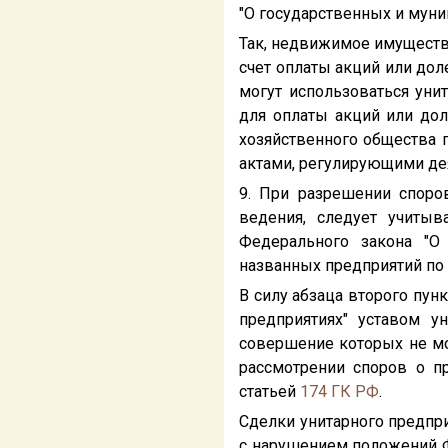
"О государственных и муни
Так, недвижимое имущество
счет оплаты акций или до
могут использоваться уни
для оплаты акций или до
хозяйственного общества 
актами, регулирующими дея
9. При разрешении споро
ведения, следует учиты
Федерального закона "О
названных предприятий по
В силу абзаца второго пун
предприятиях" уставом у
совершение которых не мо
рассмотрении споров о п
статьей
174
ГК РФ
.
Сделки унитарного предпр
с нарушением положений Ф