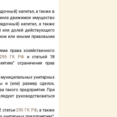
дочный) капитал, а также в
и иное движимое имущество
адочный) капитал, а также
й или долей действующего
коном или иными правовыми
ями права хозяйственного
295
ГК РФ
и статьей 18
ятиях" ограничения прав
 и муниципальных унитарных
ы и (или) размер сделок,
а такого предприятия. При
ледует руководствоваться
2 статьи
295
ГК РФ
, а также
 унитарных предприятиях",