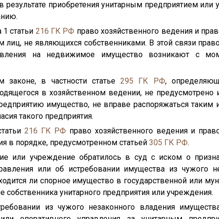
 в результате приобретения унитарным предприятием или
анию.
а 1 статьи
216
ГК РФ
право хозяйственного ведения и прав
 лиц, не являющихся собственниками. В этой связи прав
авления на недвижимое имущество возникают с мом
м законе, в частности статье
295
ГК РФ
, определяющ
одящегося в хозяйственном ведении, не предусмотрено и
редприятию имущество, не вправе распоряжаться таким
ласия такого предприятия.
 статьи
216
ГК РФ
право хозяйственного ведения и прав
ия в порядке, предусмотренном статьей
305
ГК РФ
.
тие или учреждение обратилось в суд с иском о призна
правления или об истребовании имущества из чужого не
ходится ли спорное имущество в государственной или му
ле собственника унитарного предприятия или учреждения.
требовании из чужого незаконного владения имущества
 или оперативного управления за унитарным предпр