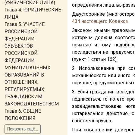
(ФИЗИЧЕСКИЕ ЛИЦА)
определения лица, вырази
Глава 4. ЮРИДИЧЕСКИЕ
Двусторонние (многосторо
ЛИЦА
434
настоящего Кодекса
.
Глава 5. УЧАСТИЕ
Законом, иными правовыми
РОССИЙСКОЙ
которым должна соответс
ФЕДЕРАЦИИ,
печатью и тому подобное
СУБЪЕКТОВ
последствия не предусмо
РОССИЙСКОЙ
(пункт 1 статьи 162).
ФЕДЕРАЦИИ,
МУНИЦИПАЛЬНЫХ
2. Использование при с
ОБРАЗОВАНИЙ В
механического или иного к
ОТНОШЕНИЯХ,
порядке, предусмотренных
РЕГУЛИРУЕМЫХ
3. Если гражданин вследс
ГРАЖДАНСКИМ
подписаться, то по его п
ЗАКОНОДАТЕЛЬСТВОМ
засвидетельствована н
Глава 6. ОБЩИЕ
нотариальное действие, 
ПОЛОЖЕНИЯ
собственноручно.
Показать ещё...
При совершении доверенн