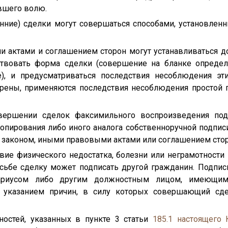
вшего волю.
нние) сделки могут совершаться способами, установленн
 актами и соглашением сторон могут устанавливаться д
твовать форма сделки (совершение на бланке опреде
), и предусматриваться последствия несоблюдения эти
трены, применяются последствия несоблюдения простой
овершении сделок факсимильного воспроизведения по
опирования либо иного аналога собственноручной подписи
 законом, иными правовыми актами или соглашением стор
твие физического недостатка, болезни или неграмотности
росьбе сделку может подписать другой гражданин. Подпи
отариусом либо другим должностным лицом, имеющим
с указанием причин, в силу которых совершающий сд
остей, указанных в пункте 3 статьи
185.1
настоящего 