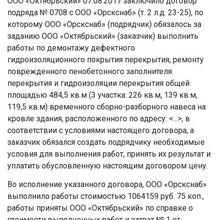
ООО «Октябрьский» 07.08.2017 заключило договор
подряда № 0708 с ООО «Орскснаб» (т. 2 л.д. 23-25), по
которому ООО «Орскснаб» (подрядчик) обязалось за
заданию ООО «Октябрьский» (заказчик) выполнить
работы по демонтажу дефектного
гидроизоляционного покрытия перекрытия, ремонту
поврежденного пенобетонного заполнителя
перекрытия и гидроизоляции перекрытия общей
площадью 484,5 кв.м (3 участка: 226 кв.м, 139 кв.м,
119,5 кв.м) временного сборно-разборного навеса на
кровле здания, расположенного по адресу: <...>, в
соответствии с условиями настоящего договора, а
заказчик обязался создать подрядчику необходимые
условия для выполнения работ, принять их результат и
уплатить обусловленную настоящим договором цену.
Во исполнение указанного договора, ООО «Орскснаб»
выполнило работы стоимостью 1064159 руб. 75 коп.,
работы приняты ООО «Октябрьский» по справке о
стоимости выполненных работ и затрат № 1 от