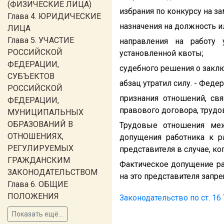
(ФИЗИЧЕСКИЕ ЛИЦА)
избрания по конкурсу на 
Глава 4. ЮРИДИЧЕСКИЕ
назначения на должность и
ЛИЦА
Глава 5. УЧАСТИЕ
направления на работу
РОССИЙСКОЙ
установленной квоты;
ФЕДЕРАЦИИ,
судебного решения о заклю
СУБЪЕКТОВ
абзац утратил силу. - Феде
РОССИЙСКОЙ
признания отношений, св
ФЕДЕРАЦИИ,
правового договора, труд
МУНИЦИПАЛЬНЫХ
ОБРАЗОВАНИЙ В
Трудовые отношения меж
ОТНОШЕНИЯХ,
допущения работника к р
РЕГУЛИРУЕМЫХ
представителя в случае, к
ГРАЖДАНСКИМ
Фактическое допущение ра
ЗАКОНОДАТЕЛЬСТВОМ
на это представителя запре
Глава 6. ОБЩИЕ
ПОЛОЖЕНИЯ
Законодательство по ст. 16
Показать ещё...