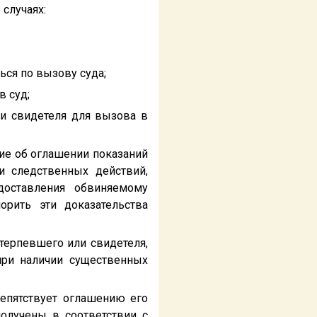
случаях:
ься по вызову суда;
в суд;
ли свидетеля для вызова в
ение об оглашении показаний
и следственных действий,
оставления обвиняемому
рить эти доказательства
терпевшего или свидетеля,
при наличии существенных
репятствует оглашению его
получены в соответствии с