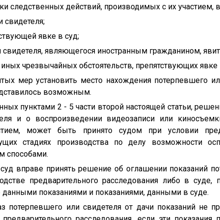
и следственных действий, производимых с их участием, в 
и свидетеля;
тствующей явке в суд;
и свидетеля, являющегося иностранным гражданином, явит
и иных чрезвычайных обстоятельств, препятствующих явке 
нятых мер установить место нахождения потерпевшего и
едставилось возможным.
енных пунктами 2 - 5 части второй настоящей статьи, реш
еля и о воспроизведении видеозаписи или киносъемк
стием, может быть принято судом при условии пред
ущих стадиях производства по делу возможности оспо
м способами.
ы суд вправе принять решение об оглашении показаний по
одстве предварительного расследования либо в суде, 
 данными показаниями и показаниями, данными в суде.
аз потерпевшего или свидетеля от дачи показаний не п
 предварительного расследования, если эти показания 