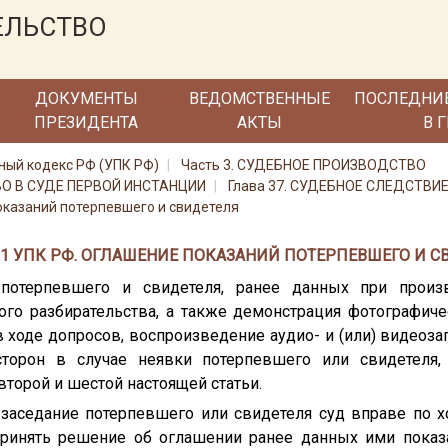
ЕЛЬСТВО
ДОКУМЕНТЫ
ВЕДОМСТВЕННЫЕ
ПОСЛЕДНИ
ПРЕЗИДЕНТА
АКТЫ
В 
ный кодекс РФ (УПК РФ)
Часть 3. СУДЕБНОЕ ПРОИЗВОДСТВО
ВО В СУДЕ ПЕРВОЙ ИНСТАНЦИИ
Глава 37. СУДЕБНОЕ СЛЕДСТВИ
оказаний потерпевшего и свидетеля
81 УПК РФ. ОГЛАШЕНИЕ ПОКАЗАНИЙ ПОТЕРПЕВШЕГО И С
 потерпевшего и свидетеля, ранее данных при произв
ого разбирательства, а также демонстрация фотографиче
 ходе допросов, воспроизведение аудио- и (или) видеоз
сторон в случае неявки потерпевшего или свидетеля,
торой и шестой настоящей статьи.
 заседание потерпевшего или свидетеля суд вправе по х
принять решение об оглашении ранее данных ими показ