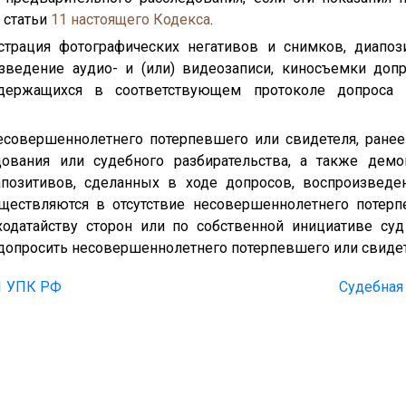
 статьи
11
настоящего Кодекса
.
страция фотографических негативов и снимков, диапоз
зведение аудио- и (или) видеозаписи, киносъемки доп
одержащихся в соответствующем протоколе допроса 
есовершеннолетнего потерпевшего или свидетеля, ране
дования или судебного разбирательства, а также демо
апозитивов, сделанных в ходе допросов, воспроизведен
ществляются в отсутствие несовершеннолетнего потерп
ходатайству сторон или по собственной инициативе су
допросить несовершеннолетнего потерпевшего или свидет
81 УПК РФ
Судебная 