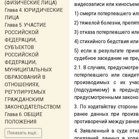
(ФИЗИЧЕСКИЕ ЛИЦА)
видеозаписи или киносъемк
Глава 4. ЮРИДИЧЕСКИЕ
1) смерти потерпевшего ил
ЛИЦА
2) тяжелой болезни, препя
Глава 5. УЧАСТИЕ
3) отказа потерпевшего ил
РОССИЙСКОЙ
ФЕДЕРАЦИИ,
4) стихийного бедствия ил
СУБЪЕКТОВ
5) если в результате при
РОССИЙСКОЙ
судебное заседание не пр
ФЕДЕРАЦИИ,
2.1. В случаях, предусмотр
МУНИЦИПАЛЬНЫХ
потерпевшего или свидет
ОБРАЗОВАНИЙ В
производимых с их уча
ОТНОШЕНИЯХ,
(подсудимому) в предыд
РЕГУЛИРУЕМЫХ
предусмотренными законо
ГРАЖДАНСКИМ
3. По ходатайству сторон
ЗАКОНОДАТЕЛЬСТВОМ
ранее данных при произв
Глава 6. ОБЩИЕ
противоречий между ранее
ПОЛОЖЕНИЯ
4. Заявленный в суде отк
Показать ещё...
показаний, данных в ходе