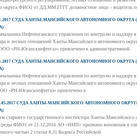
о округа ФИО2 от ДД.ММ.ГГГГ должностное лицо – водитель п
09.11.2017 СУДА ХАНТЫ-МАНСИЙСКОГО АВТОНОМНОГО ОКРУГ
А)
ачальника Нефтеюганского управления по контролю и надзору 
мира и лесных отношений Ханты-Мансийского автономного окр
а ООО «РН-Юганскнефтегаз» привлечено к административной
09.11.2017 СУДА ХАНТЫ-МАНСИЙСКОГО АВТОНОМНОГО ОКРУГ
А)
ачальника Нефтеюганского управления по контролю и надзору 
мира и лесных отношений Ханты-Мансийского автономного окр
 ООО «РН-Юганскнефтегаз» привлечено к
Т 29.05.2017 СУДА ХАНТЫ-МАНСИЙСКОГО АВТОНОМНОГО ОКР
А)
старшего государственного инспектора Ханты-Мансийского а
среды ФИО1 от 21.12.2016 АО «ННП» признано виновным в со
нного частью 2 статьи 8.31 Кодекса Российской