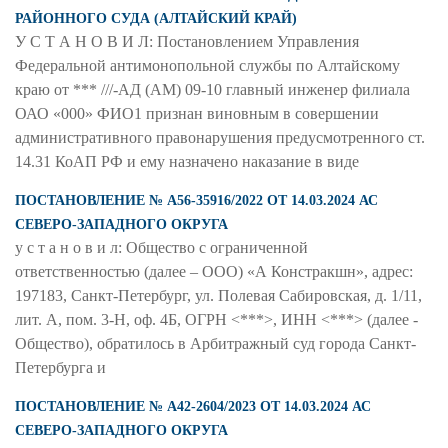
РАЙОННОГО СУДА (АЛТАЙСКИЙ КРАЙ)
У С Т А Н О В И Л: Постановлением Управления
Федеральной антимонопольной службы по Алтайскому
краю от *** ///-АД (АМ) 09-10 главный инженер филиала
ОАО «000» ФИО1 признан виновным в совершении
административного правонарушения предусмотренного ст.
14.31 КоАП РФ и ему назначено наказание в виде
ПОСТАНОВЛЕНИЕ № А56-35916/2022 ОТ 14.03.2024 АС
СЕВЕРО-ЗАПАДНОГО ОКРУГА
у с т а н о в и л: Общество с ограниченной
ответственностью (далее – ООО) «А Констракшн», адрес:
197183, Санкт-Петербург, ул. Полевая Сабировская, д. 1/11,
лит. А, пом. 3-Н, оф. 4Б, ОГРН <***>, ИНН <***> (далее -
Общество), обратилось в Арбитражный суд города Санкт-
Петербурга и
ПОСТАНОВЛЕНИЕ № А42-2604/2023 ОТ 14.03.2024 АС
СЕВЕРО-ЗАПАДНОГО ОКРУГА