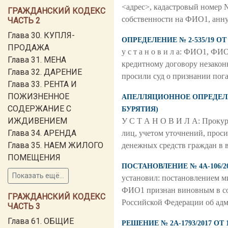
<адрес>, кадастровый номер 
ГРАЖДАНСКИЙ КОДЕКС
собственности на ФИО1, анну
ЧАСТЬ 2
Глава 30. КУПЛЯ-
ОПРЕДЕЛЕНИЕ № 2-535/19 
ПРОДАЖА
у с т а н о в и л а: ФИО1, Ф
Глава 31. МЕНА
кредитному договору незаконн
Глава 32. ДАРЕНИЕ
просили суд о признании пог
Глава 33. РЕНТА И
ПОЖИЗНЕННОЕ
АПЕЛЛЯЦИОННОЕ ОПРЕДЕЛЕНИ
СОДЕРЖАНИЕ С
БУРЯТИЯ)
ИЖДИВЕНИЕМ
У С Т А Н О В И Л А: Прокуро
Глава 34. АРЕНДА
лиц, учетом уточнений, про
Глава 35. НАЕМ ЖИЛОГО
денежных средств граждан в 
ПОМЕЩЕНИЯ
ПОСТАНОВЛЕНИЕ № 4А-106/2
Показать ещё...
установил: постановлением ми
ФИО1 признан виновным в сов
ГРАЖДАНСКИЙ КОДЕКС
Российской Федерации об ад
ЧАСТЬ 3
Глава 61. ОБЩИЕ
РЕШЕНИЕ № 2А-1793/2017 О