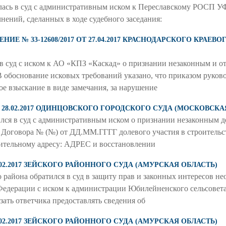
ь в суд с административным иском к Переславскому РОСП У
чнений, сделанных в ходе судебного заседания:
Е № 33-12608/2017 ОТ 27.04.2017 КРАСНОДАРСКОГО КРАЕВ
в суд с иском к АО «КПЗ «Каскад» о признании незаконным и 
 В обоснование исковых требований указано, что приказом руко
е взыскание в виде замечания, за нарушение
ОТ 28.02.2017 ОДИНЦОВСКОГО ГОРОДСКОГО СУДА (МОСКОВСКА
атился в суд с административным иском о признании незаконным
 Договора № (№) от ДД.ММ.ГГГГ долевого участия в строитель
ительному адресу: АДРЕС и восстановлении
8.02.2017 ЗЕЙСКОГО РАЙОННОГО СУДА (АМУРСКАЯ ОБЛАСТЬ)
 района обратился в суд в защиту прав и законных интересов не
Федерации с иском к администрации Юбилейненского сельсовет
зать ответчика предоставлять сведения об
7.02.2017 ЗЕЙСКОГО РАЙОННОГО СУДА (АМУРСКАЯ ОБЛАСТЬ)