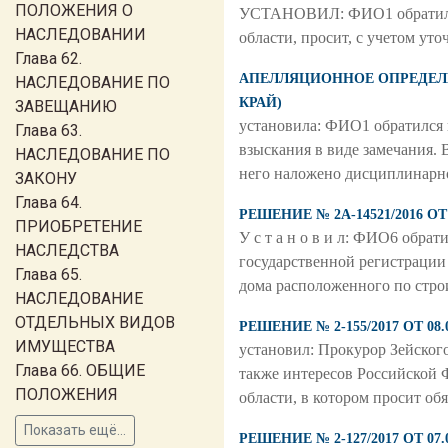
ПОЛОЖЕНИЯ О
УСТАНОВИЛ: ФИО1 обратилас
НАСЛЕДОВАНИИ
области, просит, с учетом уто
Глава 62.
АПЕЛЛЯЦИОННОЕ ОПРЕДЕЛЕНИ
НАСЛЕДОВАНИЕ ПО
КРАЙ)
ЗАВЕЩАНИЮ
установила: ФИО1 обратился 
Глава 63.
взыскания в виде замечания.
НАСЛЕДОВАНИЕ ПО
него наложено дисциплинарно
ЗАКОНУ
Глава 64.
РЕШЕНИЕ № 2А-14521/2016 
ПРИОБРЕТЕНИЕ
У с т а н о в и л: ФИО6 обр
НАСЛЕДСТВА
государственной регистрации
Глава 65.
дома расположенного по стро
НАСЛЕДОВАНИЕ
ОТДЕЛЬНЫХ ВИДОВ
РЕШЕНИЕ № 2-155/2017 ОТ 0
ИМУЩЕСТВА
установил: Прокурор Зейского
Глава 66. ОБЩИЕ
также интересов Российской 
ПОЛОЖЕНИЯ
области, в котором просит обя
Показать ещё...
РЕШЕНИЕ № 2-127/2017 ОТ 0