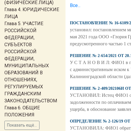
(ФИЗИЧЕСКИЕ ЛИЦА)
Все...
Глава 4. ЮРИДИЧЕСКИЕ
ЛИЦА
Глава 5. УЧАСТИЕ
ПОСТАНОВЛЕНИЕ № 16-6109/
установил: постановлением ми
РОССИЙСКОЙ
мая 2021 года ООО «Глория 
ФЕДЕРАЦИИ,
предусмотренного частью 1 с
СУБЪЕКТОВ
РОССИЙСКОЙ
РЕШЕНИЕ № 2-654/2021 ОТ 
ФЕДЕРАЦИИ,
У С Т А Н О В И Л: ФИО1 в п
МУНИЦИПАЛЬНЫХ
с административным иском к 
ОБРАЗОВАНИЙ В
Калининградской области (дал
ОТНОШЕНИЯХ,
РЕГУЛИРУЕМЫХ
РЕШЕНИЕ № 2-409/202106И 
ГРАЖДАНСКИМ
УСТАНОВИЛ: Истец ФИО1 обрат
ЗАКОНОДАТЕЛЬСТВОМ
задолженности по оплачиваем
Глава 6. ОБЩИЕ
ущерба, в обоснование заявле
ПОЛОЖЕНИЯ
ОПРЕДЕЛЕНИЕ № 2-126/19 О
Показать ещё...
УСТАНОВИЛА: ФИО1 обратилас