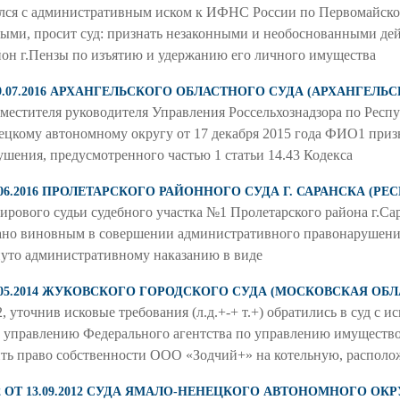
атился с административным иском к ИФНС России по Первомайско
ными, просит суд: признать незаконными и необоснованными д
он г.Пензы по изъятию и удержанию его личного имущества
 19.07.2016 АРХАНГЕЛЬСКОГО ОБЛАСТНОГО СУДА (АРХАНГЕЛЬ
аместителя руководителя Управления Россельхознадзора по Респ
ецкому автономному округу от 17 декабря 2015 года ФИО1 при
шения, предусмотренного частью 1 статьи 14.43 Кодекса
02.06.2016 ПРОЛЕТАРСКОГО РАЙОННОГО СУДА Г. САРАНСКА (
рового судьи судебного участка №1 Пролетарского района г.Сар
но виновным в совершении административного правонарушения
нуто административному наказанию в виде
26.05.2014 ЖУКОВСКОГО ГОРОДСКОГО СУДА (МОСКОВСКАЯ ОБЛ
чнив исковые требования (л.д.+-+ т.+) обратились в суд с и
 управлению Федерального агентства по управлению имущество
ить право собственности ООО «Зодчий+» на котельную, распол
12 ОТ 13.09.2012 СУДА ЯМАЛО-НЕНЕЦКОГО АВТОНОМНОГО О