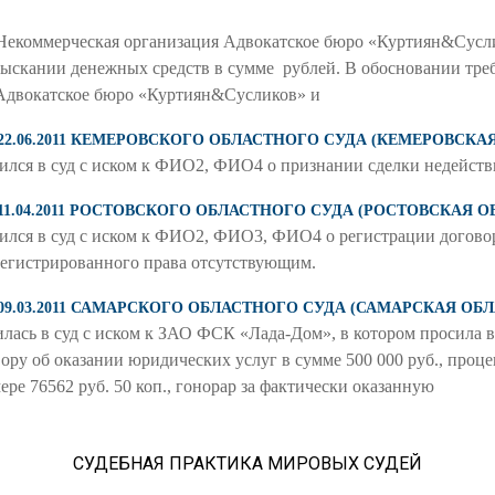
Некоммерческая организация Адвокатское бюро «Куртиян&Суслик
зыскании денежных средств в сумме рублей. В обосновании треб
 Адвокатское бюро «Куртиян&Сусликов» и
 22.06.2011 КЕМЕРОВСКОГО ОБЛАСТНОГО СУДА (КЕМЕРОВСКА
 в суд с иском к ФИО2, ФИО4 о признании сделки недейств
 11.04.2011 РОСТОВСКОГО ОБЛАСТНОГО СУДА (РОСТОВСКАЯ О
 в суд с иском к ФИО2, ФИО3, ФИО4 о регистрации договора
регистрированного права отсутствующим.
 09.03.2011 САМАРСКОГО ОБЛАСТНОГО СУДА (САМАРСКАЯ ОБЛ
 в суд с иском к ЗАО ФСК «Лада-Дом», в котором просила вз
ору об оказании юридических услуг в сумме 500 000 руб., проц
ре 76562 руб. 50 коп., гонорар за фактически оказанную
СУДЕБНАЯ ПРАКТИКА МИРОВЫХ СУДЕЙ