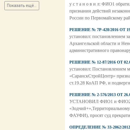
у с т а н о в и л: ФИО1 обр
Показать ещё...
признании действий незакон
России по Первомайскому рай
РЕШЕНИЕ № 7Р-428/2016 ОТ
установил: постановлением з
Архангельской области и Нен
административного правонару
РЕШЕНИЕ № 12-87/2016 ОТ 
установил: Постановлением ми
«СаранскСтройЦентр» призна
ст.19.28 КоАП РФ, и подверг
РЕШЕНИЕ № 2-576/2013 ОТ 
УСТАНОВИЛ ФИО1 и ФИО2, уто
«Зодчий+»,Территориальному
ФАУФИ), просят суд прекрат
ОПРЕДЕЛЕНИЕ № 33-2062/20