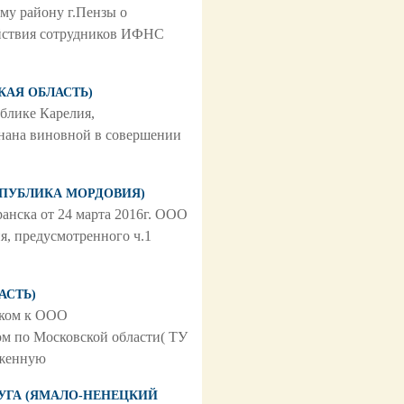
му району г.Пензы о
ействия сотрудников ИФНС
СКАЯ ОБЛАСТЬ)
ублике Карелия,
знана виновной в совершении
РЕСПУБЛИКА МОРДОВИЯ)
анска от 24 марта 2016г. ООО
, предусмотренного ч.1
АСТЬ)
ском к ООО
м по Московской области( ТУ
оженную
КРУГА (ЯМАЛО-НЕНЕЦКИЙ