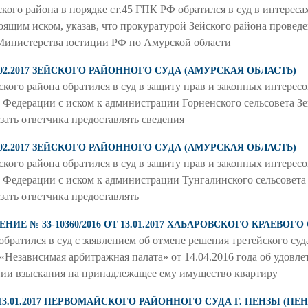
о района в порядке ст.45 ГПК РФ обратился в суд в интересах
оящим иском, указав, что прокуратурой Зейского района провед
Министерства юстиции РФ по Амурской области
1.02.2017 ЗЕЙСКОГО РАЙОННОГО СУДА (АМУРСКАЯ ОБЛАСТЬ)
ейского района обратился в суд в защиту прав и законных интерес
й Федерации с иском к администрации Горненского сельсовета З
язать ответчика предоставлять сведения
1.02.2017 ЗЕЙСКОГО РАЙОННОГО СУДА (АМУРСКАЯ ОБЛАСТЬ)
ейского района обратился в суд в защиту прав и законных интерес
й Федерации с иском к администрации Тунгалинского сельсовета
язать ответчика предоставлять
Е № 33-10360/2016 ОТ 13.01.2017 ХАБАРОВСКОГО КРАЕВОГО
братился в суд с заявлением об отмене решения третейского су
«Независимая арбитражная палата» от 14.04.2016 года об удов
ии взыскания на принадлежащее ему имущество квартиру
Т 13.01.2017 ПЕРВОМАЙСКОГО РАЙОННОГО СУДА Г. ПЕНЗЫ (ПЕ