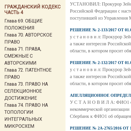
УСТАНОВИЛ: Прокурор Зейског
ГРАЖДАНСКИЙ КОДЕКС
Российской Федерации с наст
ЧАСТЬ 4
поступившей из Управления 
Глава 69. ОБЩИЕ
ПОЛОЖЕНИЯ
РЕШЕНИЕ № 2-133/2017 ОТ 0
Глава 70. АВТОРСКОЕ
у с т а н о в и л: Прокурор З
ПРАВО
а также интересов Российско
Глава 71. ПРАВА,
области, в котором просит об
СМЕЖНЫЕ С
АВТОРСКИМИ
РЕШЕНИЕ № 2-132/2017 ОТ 0
у с т а н о в и л: Прокурор З
Глава 72. ПАТЕНТНОЕ
а также интересов Российско
ПРАВО
области, в котором просит об
Глава 73. ПРАВО НА
СЕЛЕКЦИОННОЕ
АПЕЛЛЯЦИОННОЕ ОПРЕДЕЛЕНИ
ДОСТИЖЕНИЕ
У С Т А Н О В И Л А: ФИО1 о
Глава 74. ПРАВО НА
некоммерческой организации 
ТОПОЛОГИИ
Сбербанк к ФИО1 об обращен
ИНТЕГРАЛЬНЫХ
МИКРОСХЕМ
РЕШЕНИЕ № 2А-2765/2016 О