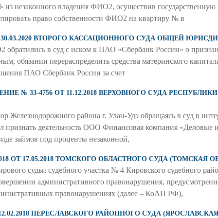
№ из незаконного владения ФИО2, осуществив государственную
лировать право собственности ФИО2 на квартиру № в
ОТ 30.03.2020 ВТОРОГО КАССАЦИОННОГО СУДА ОБЩЕЙ ЮРИСД
ИО2 обратились в суд с иском к ПАО «Сбербанк России» о призн
ым, обязании перераспределить средства материнского капитала
ашения ПАО Сбербанк России за счет
Е № 33-4756 ОТ 11.12.2018 ВЕРХОВНОГО СУДА РЕСПУБЛИК
р Железнодорожного района г. Улан-Удэ обращаясь в суд в инте
сил признать деятельность ООО Финансовая компания «Деловые
виде займов под проценты незаконной,
018 ОТ 17.05.2018 ТОМСКОГО ОБЛАСТНОГО СУДА (ТОМСКАЯ О
рового судьи судебного участка № 4 Кировского судебного район
ершении административного правонарушения, предусмотренного
министративных правонарушениях (далее – КоАП РФ),
Т 12.02.2018 ПЕРЕСЛАВСКОГО РАЙОННОГО СУДА (ЯРОСЛАВСКА