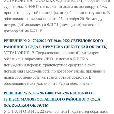
УСТАНОВИЛА : ООО МКК «Дальснабцентр» обратилось в
суд с иском к ФИО1 о взыскании долга по договору займа,
процентов, неустойки, штрафа, истребовании отступного. В
обоснование иска указано, что 25 сентября 2019г. между
истцом (займодавцем) и ФИО1 (заемщиком) заключен
договор займа №71. В
РЕШЕНИЕ № 2-1799/2022 ОТ 29.04.2022 СВЕРДЛОВСКОГО
РАЙОННОГО СУДА Г. ИРКУТСКА (ИРКУТСКАЯ ОБЛАСТЬ)
УСТАНОВИЛ: В Свердловский районный суд <адрес
обезличен> обратился ФИО1 с иском к ФИО2 о
понуждении передать транспортное средство в счёт
погашения задолженности по договору займа, признании
права собственности на транспортное средство. В
обоснование иска указано, что <Дата обезличена>
РЕШЕНИЕ № 2-1407/2021/400017-01-2021-001880-10 ОТ
19.11.2021 МАЛОЯРОСЛАВЕЦКОГО РАЙОННОГО СУДА
(КАЛУЖСКАЯ ОБЛАСТЬ)
У С Т А Н О В И Л: 22 сентября 2021 года истец обратился