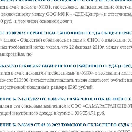
 22.08.2022 САЛАВАТСКОГО ГОРОДСКОГО СУДА (РЕСПУБЛИКА 
тился в суд с иском к ФИО1, где ссылаясь на неисполнение ответч
9, заключённому между ООО МФК ««ДЗП-Центр»» и ответчиком, 
0 руб., в том числе основной долг в
1 ОТ 19.08.2022 ПЕРВОГО КАССАЦИОННОГО СУДА ОБЩЕЙ ЮР
ус» (далее - Общество) обратилось с иском к ФИО1 о взыскании 
нных требований истец указал, что 22 февраля 2019г. между от
микрозайма, по
002637-63 ОТ 16.08.2022 ГАГАРИНСКОГО РАЙОННОГО СУДА (ГО
ился в суд с исковыми требованиями к ФИО4 о взыскании долга
змере 519900 (пятьсот девятнадцать тысяч девятьсот) рублей; в
дарственной пошлины в размере 8390 рублей.
Е № 2-1211/2022 ОТ 11.08.2022 САМАРСКОГО ОБЛАСТНОГО 
лся в суд с исковым заявлением к ООО «САМАРАТРАНСНЕФ
ций и купонного дохода в сумме 1 096 554,71 руб.
Е № 2-863/19 ОТ 03.08.2022 ТОМСКОГО ОБЛАСТНОГО СУДА
в суд с исковым заявлением, в котором просит взыскать с ФИО2