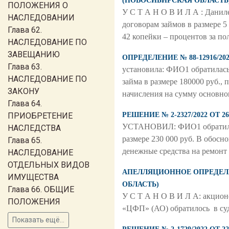
(НОВОСИБИРСКАЯ ОБЛАСТЬ
ПОЛОЖЕНИЯ О
У С Т А Н О В И Л А : Даниле
НАСЛЕДОВАНИИ
договорам займов в размере 5 
Глава 62.
42 копейки – процентов за по
НАСЛЕДОВАНИЕ ПО
ЗАВЕЩАНИЮ
ОПРЕДЕЛЕНИЕ № 88-12916/2
Глава 63.
установила: ФИО1 обратилась
НАСЛЕДОВАНИЕ ПО
займа в размере 180000 руб.,
ЗАКОНУ
начисления на сумму основног
Глава 64.
ПРИОБРЕТЕНИЕ
РЕШЕНИЕ № 2-2327/2022 ОТ
УСТАНОВИЛ: ФИО1 обратился 
НАСЛЕДСТВА
размере 230 000 руб. В обосн
Глава 65.
денежные средства на ремонт 
НАСЛЕДОВАНИЕ
ОТДЕЛЬНЫХ ВИДОВ
АПЕЛЛЯЦИОННОЕ ОПРЕДЕЛЕНИ
ИМУЩЕСТВА
ОБЛАСТЬ)
Глава 66. ОБЩИЕ
У С Т А Н О В И Л А: акцио
ПОЛОЖЕНИЯ
«ЦФП» (АО) обратилось в суд
Показать ещё...