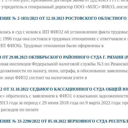
р учредитель и генеральный директор ООО «МЛС» ФИО3, после
Е № 2-1031/2023 ОТ 12.10.2023 РОСТОВСКОГО ОБЛАСТНОГО
ратилась в суд с иском к ИП ФИО2 об установлении факта трудовы
с 1996 года она состояла в трудовых отношениях с ответчиком 
ИП ФИО6). Трудовые отношения были оформлены в
3 ОТ 29.08.2023 ОКТЯБРЬСКОГО РАЙОННОГО СУДА Г. РЯЗАНИ 
ная инспекция Федеральной налоговой службы №3 по Рязанской 
олженности по налогу, пени, штрафа, в обоснование заявленных
ое лицо ФИО2 состоит на налоговом учете в
022 ОТ 31.10.2022 СЕДЬМОГО КАССАЦИОННОГО СУДА ОБЩЕЙ
с» обратилось с заявлением к ФИО1 о взыскании задолженност
13 года за период с 29 июня 2018 года по 9 марта 2022 года: про
, расходов по оплате
Е № 33-2290/2022 ОТ 05.10.2022 ВЕРХОВНОГО СУДА РЕСПУ