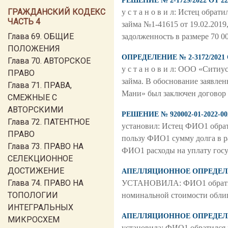
РЕШЕНИЕ № 2-1729/2022 ОТ
ГРАЖДАНСКИЙ КОДЕКС
у с т а н о в и л: Истец обра
ЧАСТЬ 4
займа №1-41615 от 19.02.201
Глава 69. ОБЩИЕ
задолженность в размере 70 00
ПОЛОЖЕНИЯ
ОПРЕДЕЛЕНИЕ № 2-3172/202
Глава 70. АВТОРСКОЕ
у с т а н о в и л: ООО «Сити
ПРАВО
займа. В обоснование заявле
Глава 71. ПРАВА,
Мани» был заключен договор 
СМЕЖНЫЕ С
АВТОРСКИМИ
РЕШЕНИЕ № 920002-01-2022-
Глава 72. ПАТЕНТНОЕ
установил: Истец ФИО1 обрат
ПРАВО
пользу ФИО1 сумму долга в ра
Глава 73. ПРАВО НА
ФИО1 расходы на уплату госу
СЕЛЕКЦИОННОЕ
ДОСТИЖЕНИЕ
АПЕЛЛЯЦИОННОЕ ОПРЕДЕЛЕНИ
Глава 74. ПРАВО НА
УСТАНОВИЛА: ФИО1 обрати
ТОПОЛОГИИ
номинальной стоимости облига
ИНТЕГРАЛЬНЫХ
АПЕЛЛЯЦИОННОЕ ОПРЕДЕЛЕНИ
МИКРОСХЕМ
установила: ФИО1 обратился 