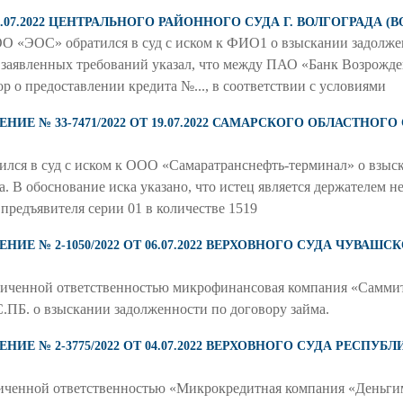
26.07.2022 ЦЕНТРАЛЬНОГО РАЙОННОГО СУДА Г. ВОЛГОГРАДА 
О «ЭОС» обратился в суд с иском к ФИО1 о взыскании задолже
 заявленных требований указал, что между ПАО «Банк Возрожде
 о предоставлении кредита №..., в соответствии с условиями
Е № 33-7471/2022 ОТ 19.07.2022 САМАРСКОГО ОБЛАСТНОГО
 в суд с иском к ООО «Самаратранснефть-терминал» о взыс
а. В обоснование иска указано, что истец является держателем
предъявителя серии 01 в количестве 1519
Е № 2-1050/2022 ОТ 06.07.2022 ВЕРХОВНОГО СУДА ЧУВАШ
аниченной ответственностью микрофинансовая компания «Сам
.С.ПБ. о взыскании задолженности по договору займа.
Е № 2-3775/2022 ОТ 04.07.2022 ВЕРХОВНОГО СУДА РЕСПУБ
ниченной ответственностью «Микрокредитная компания «Деньгим