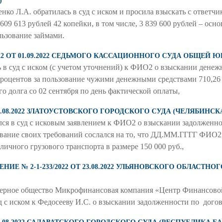
)
нко Л.А. обратилась в суд с иском и просила взыскать с ответчи
609 613 рублей 42 копейки, в том числе, 3 839 600 рублей – осно
льзование займами.
022 ОТ 01.09.2022 СЕДЬМОГО КАССАЦИОННОГО СУДА ОБЩЕЙ
 в суд с иском (с учетом уточнений) к ФИО2 о взыскании денеж
 процентов за пользование чужими денежными средствами 710,26
о долга со 02 сентября по день фактической оплаты,
 26.08.2022 ЗЛАТОУСТОВСКОГО ГОРОДСКОГО СУДА (ЧЕЛЯБИНСК
в суд с исковым заявлением к ФИО2 о взыскании задолженнос
ование своих требований сослался на то, что ДД.ММ.ГГГГ ФИО2 
личного грузового транспорта в размере 150 000 руб.,
Е № 2-1-233/2022 ОТ 23.08.2022 УЛЬЯНОВСКОГО ОБЛАСТНО
нерное общество Микрофинансовая компания «Центр Финансово
 с иском к Федосееву И.С. о взыскании задолженности по догов