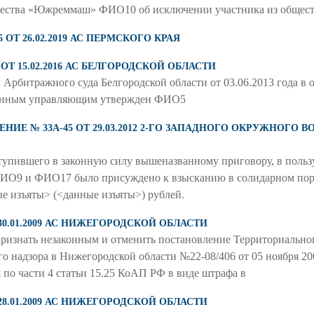
ества «Южреммаш» ФИО10 об исключении участника из общест
 ОТ 26.02.2019 АС ПЕРМСКОГО КРАЯ
 ОТ 15.02.2016 АС БЕЛГОРОДСКОЙ ОБЛАСТИ
битражного суда Белгородской области от 03.06.2013 года 
менным управляющим утвержден ФИО5
ИЕ № 33А-45 ОТ 29.03.2012 2-ГО ЗАПАДНОГО ОКРУЖНОГО В
о вступившего в законную силу вышеназванному приговору, в пол
О9 и ФИО17 было присуждено к взысканию в солидарном поря
е изъяты> (<данные изъяты>) рублей.
 30.01.2009 АС НИЖЕГОРОДСКОЙ ОБЛАСТИ
 признать незаконным и отменить постановление Территориальн
 надзора в Нижегородской области №22-08/406 от 05 ноября 200
 по части 4 статьи 15.25 КоАП РФ в виде штрафа в
 28.01.2009 АС НИЖЕГОРОДСКОЙ ОБЛАСТИ