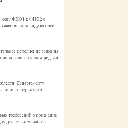
44
 по иску ФИО1 к ФИО2 о
 в качестве индивидуального
дительное исполнение решения
нании договора купли-продажи
области, Департаменту
анспорта и дорожного
овых требований о признании
дом, расположенный по