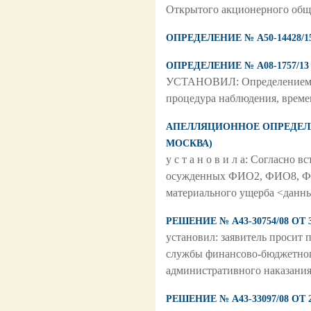
Открытого акционерного общ
ОПРЕДЕЛЕНИЕ № А50-14428/15
ОПРЕДЕЛЕНИЕ № А08-1757/13
УСТАНОВИЛ: Определением Ар
процедура наблюдения, вре
АПЕЛЛЯЦИОННОЕ ОПРЕДЕЛЕН
МОСКВА)
у с т а н о в и л а: Согласн
осужденных ФИО2, ФИО8, ФИ
материального ущерба <данны
РЕШЕНИЕ № А43-30754/08 ОТ
установил: заявитель просит
службы финансово-бюджетного
административного наказания
РЕШЕНИЕ № А43-33097/08 ОТ