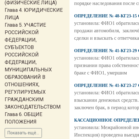
(ФИЗИЧЕСКИЕ ЛИЦА)
порядке наследования после 
Глава 4. ЮРИДИЧЕСКИЕ
ОПРЕДЕЛЕНИЕ № 48-КГ23-15 
ЛИЦА
установила: ФИО1 обратилась
Глава 5. УЧАСТИЕ
продажи автомобиля, заключё
РОССИЙСКОЙ
сделки и взыскать с ответчи
ФЕДЕРАЦИИ,
СУБЪЕКТОВ
ОПРЕДЕЛЕНИЕ № 41-КГ23-29 
РОССИЙСКОЙ
установила: ФИО1 обратилась
ФЕДЕРАЦИИ,
признании права собственност
МУНИЦИПАЛЬНЫХ
браке с ФИО1, умершим
ОБРАЗОВАНИЙ В
ОТНОШЕНИЯХ,
ОПРЕДЕЛЕНИЕ № 41-КГ23-27 
РЕГУЛИРУЕМЫХ
установила: ФИО1 обратилась 
ГРАЖДАНСКИМ
взыскании денежных средств.
ЗАКОНОДАТЕЛЬСТВОМ
заключен брак, в период кото
Глава 6. ОБЩИЕ
КАССАЦИОННОЕ ОПРЕДЕЛЕНИЕ
ПОЛОЖЕНИЯ
установила: Межрайонной инс
Показать ещё...
Инспекция) проведена выездн