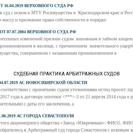
Т 16.04.2019 ВЕРХОВНОГО СУДА РФ
в суд с иском к МТУ Росимущества в Краснодарском крае и Ре
 массу и признании права собственности в порядке
ОТ 07.07.2004 ВЕРХОВНОГО СУДА РФ
внесенных изменений признан судом виновным в тайном хищен
роникновением в жилище, с причинением значительного ущерб
мущества, совершенном с незаконным проникновением в
СУДЕБНАЯ ПРАКТИКА АРБИТРАЖНЫХ СУДОВ
 04.07.2019 АС НОВОСИБИРСКОЙ ОБЛАСТИ
в соответствии с принятыми судом уточнениями истец просит: п
 2017 года к договору ипотеки <***>-3 от 21 апреля 2014 года о
ительным) с даты его заключения, а
1.06.2019 АС ГОРОДА СЕВАСТОПОЛЯ
ытого акционерного общества «Завод «Южреммаш»: ФИО1, Ф
атились в Арбитражный суд города Севастополя с исковым за