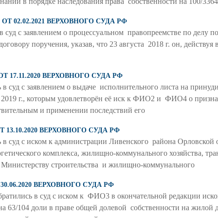
знании в порядке наследования права собственности на 100/336
 ОТ 02.02.2021 ВЕРХОВНОГО СУДА РФ
в суд с заявлением о процессуальном правопреемстве по делу
оговору поручения, указав, что 23 августа 2018 г. он, действуя
ОТ 17.11.2020 ВЕРХОВНОГО СУДА РФ
 в суд с заявлением о выдаче исполнительного листа на прину
ря 2019 г., которым удовлетворён её иск к ФИО2 и ФИО4 о приз
вительным и применении последствий его
Т 13.10.2020 ВЕРХОВНОГО СУДА РФ
 в суд с иском к администрации Ливенского района Орловской 
ергетического комплекса, жилищно-коммунального хозяйства, тр
, Министерству строительства и жилищно-коммунального
 30.06.2020 ВЕРХОВНОГО СУДА РФ
ратились в суд с иском к ФИО3 в окончательной редакции иск
 63/104 доли в праве общей долевой собственности на жилой 