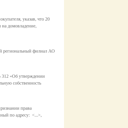
купателя, указав, что 20
и на домовладение,
ий региональный филиал АО
№ 312 «Об утверждении
альную собственность
признании права
ый по адресу: <...>,