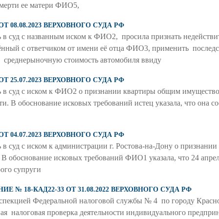
смерти ее матери ФИО5,
ОТ 08.08.2023 ВЕРХОВНОГО СУДА РФ
 в суд с названным иском к ФИО2, просила признать недействи
нный с ответчиком от имени её отца ФИО3, применить последс
ка среднерыночную стоимость автомобиля ввиду
ОТ 25.07.2023 ВЕРХОВНОГО СУДА РФ
 в суд с иском к ФИО2 о признании квартиры общим имущество
и. В обоснование исковых требований истец указала, что она с
ОТ 04.07.2023 ВЕРХОВНОГО СУДА РФ
в суд с иском к администрации г. Ростова-на-Дону о признании
 В обоснование исковых требований ФИО1 указала, что 24 апре
рого супруги
 № 18-КАД22-33 ОТ 31.08.2022 ВЕРХОВНОГО СУДА РФ
пекцией Федеральной налоговой службы № 4 по городу Краснод
ая налоговая проверка деятельности индивидуального предприн