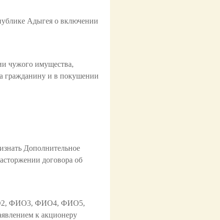
спублике Адыгея о включении
ии чужого имущества,
а гражданину и в покушении
ризнать Дополнительное
 расторжении договора об
ИО2, ФИО3, ФИО4, ФИО5,
явлением к акционеру