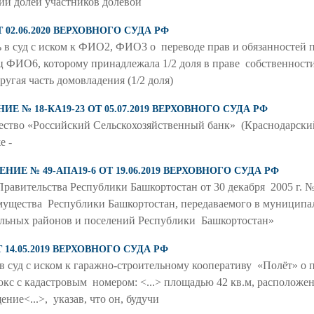
ении долей участников долевой
 02.06.2020 ВЕРХОВНОГО СУДА РФ
в суд с иском к ФИО2, ФИО3 о переводе прав и обязанностей по
ец ФИО6, которому принадлежала 1/2 доля в праве собственност
Другая часть домовладения (1/2 доля)
 № 18-КА19-23 ОТ 05.07.2019 ВЕРХОВНОГО СУДА РФ
щество «Российский Сельскохозяйственный банк» (Краснодарск
е -
Е № 49-АПА19-6 ОТ 19.06.2019 ВЕРХОВНОГО СУДА РФ
Правительства Республики Башкортостан от 30 декабря 2005 г. 
мущества Республики Башкортостан, передаваемого в муницип
альных районов и поселений Республики Башкортостан»
 14.05.2019 ВЕРХОВНОГО СУДА РФ
в суд с иском к гаражно-строительному кооперативу «Полёт» о 
кс с кадастровым номером: <...> площадью 42 кв.м, расположенн
ение<...>, указав, что он, будучи